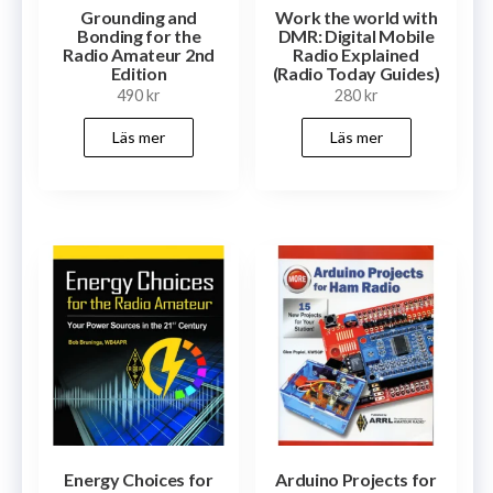
Grounding and
Work the world with
Bonding for the
DMR: Digital Mobile
Radio Amateur 2nd
Radio Explained
Edition
(Radio Today Guides)
490
kr
280
kr
Läs mer
Läs mer
Energy Choices for
Arduino Projects for