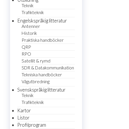
Teknik
Trafikteknik
Engelskspråkig litteratur
Antenner
Historik
Praktiska handböcker
QRP
RPO
Satellit & rymd
SDR & Datakommunikation
Tekniska handböcker
Vågutbredning
Svenskspråkig litteratur
Teknik
Trafikteknik
Kartor
Listor
Profilprogram