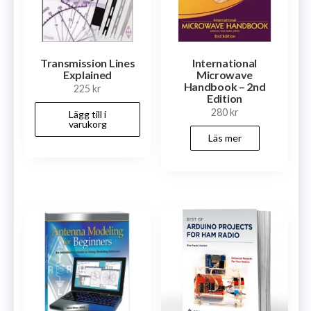
Transmission Lines
International
Explained
Microwave
Handbook – 2nd
225
kr
Edition
280
kr
Lägg till i
varukorg
Läs mer