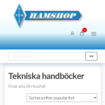
Hoppa
SSA
Försäljning
till
Hams
innehållet
0
Sök
Sök
efter:
Tekniska handböcker
Sortera
Visar alla 26 resultat
efter
popularitet