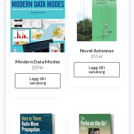
Novel Antennas
255
kr
Modern Data Modes
220
kr
Lägg till i
varukorg
Lägg till i
varukorg