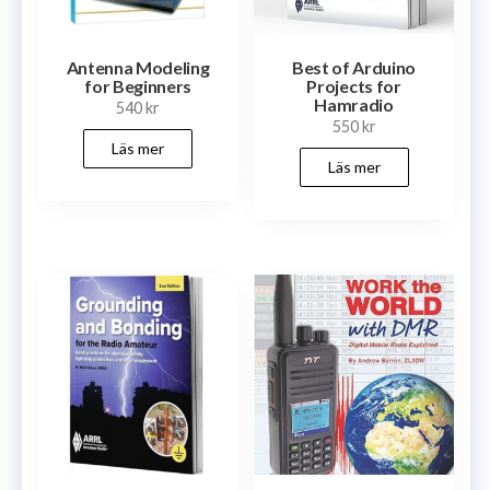
Antenna Modeling
Best of Arduino
for Beginners
Projects for
Hamradio
540
kr
550
kr
Läs mer
Läs mer