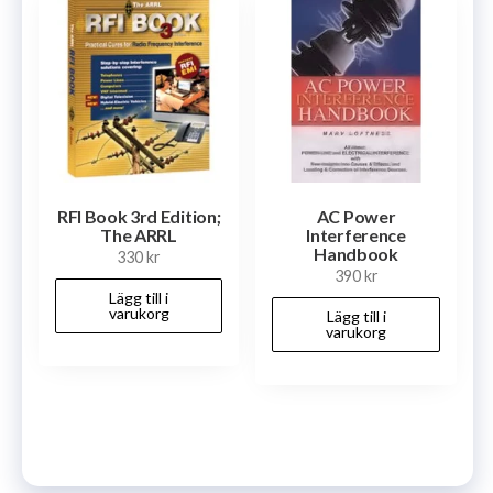
RFI Book 3rd Edition;
AC Power
The ARRL
Interference
Handbook
330
kr
390
kr
Lägg till i
varukorg
Lägg till i
varukorg