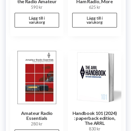
the Radio Amateur
Ham Radio, More
590
kr
625
kr
Lägg till i
Lägg till i
varukorg
varukorg
Amateur Radio
Handbook 101 (2024)
Essentials
: paperback edition,
The ARRL
280
kr
830
kr