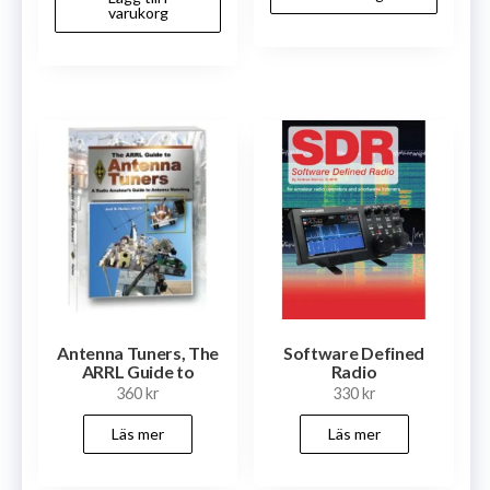
varukorg
Antenna Tuners, The
Software Defined
ARRL Guide to
Radio
360
kr
330
kr
Läs mer
Läs mer