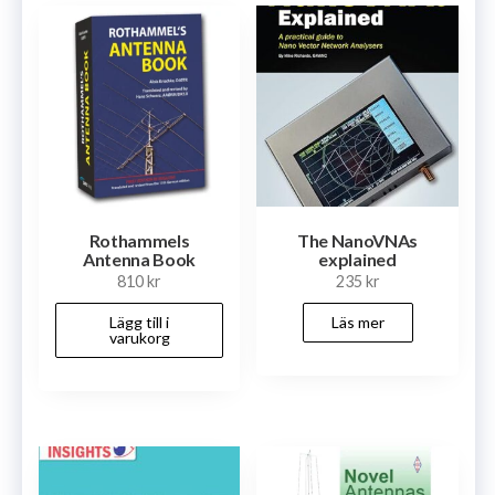
Rothammels
The NanoVNAs
Antenna Book
explained
810
kr
235
kr
Lägg till i
Läs mer
varukorg