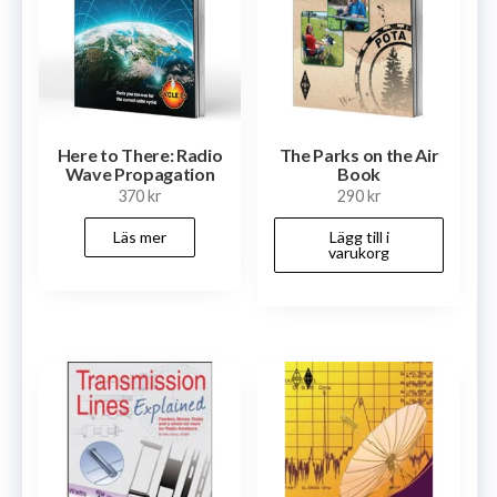
Here to There: Radio
The Parks on the Air
Wave Propagation
Book
370
kr
290
kr
Läs mer
Lägg till i
varukorg