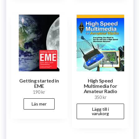
Getting started in
High Speed
EME
Multimedia for
Amateur Radio
190
kr
350
kr
Läs mer
Lägg till i
varukorg