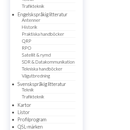
Trafikteknik
Engelskspråkig litteratur
Antenner
Historik
Praktiska handböcker
QRP
RPO
Satellit & rymd
SDR & Datakommunikation
Tekniska handböcker
Vågutbredning
Svenskspråkig litteratur
Teknik
Trafikteknik
Kartor
Listor
Profilprogram
QSL-märken