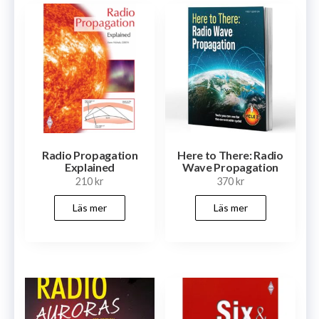
Radio Propagation
Here to There: Radio
Explained
Wave Propagation
210
kr
370
kr
Läs mer
Läs mer