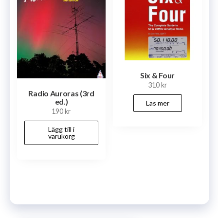
Six & Four
310
kr
Radio Auroras (3rd
ed.)
Läs mer
190
kr
Lägg till i
varukorg