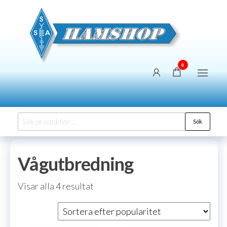
Hoppa
SSA
Försäljning
till
Hams
innehållet
0
Sök
Sök
efter:
Vågutbredning
Sortera
Visar alla 4 resultat
efter
popularitet