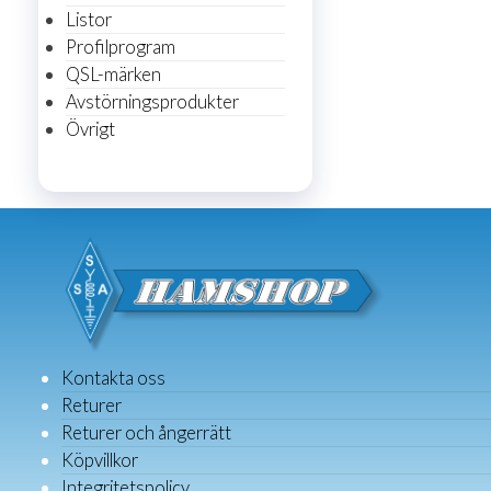
Listor
Profilprogram
QSL-märken
Avstörningsprodukter
Övrigt
Kontakta oss
Returer
Returer och ångerrätt
Köpvillkor
Integritetspolicy