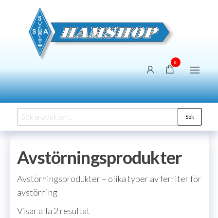
Hoppa
SSA
Försäljning
till
Hams
innehållet
0
Sök
Sök
efter:
Avstörningsprodukter
Avstörningsprodukter – olika typer av ferriter för
avstörning
Sortera
Visar alla 2 resultat