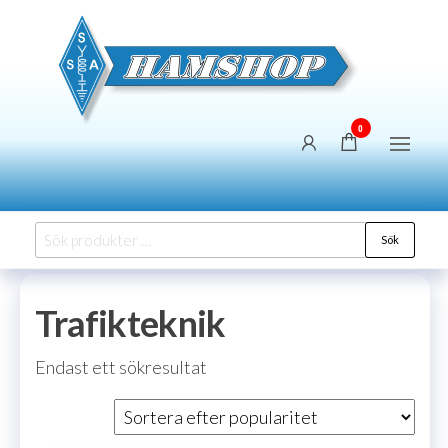
Hoppa
SSA
Försäljning
till
Hams
innehållet
0
Sök
Sök
efter:
Trafikteknik
Endast ett sökresultat