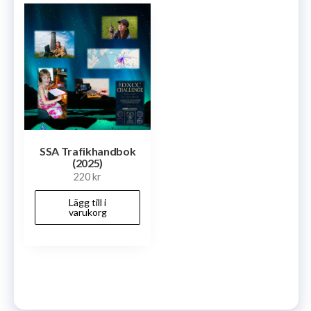
SSA Trafikhandbok
(2025)
220
kr
Lägg till i
varukorg