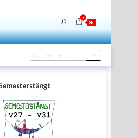
0
0 kr
Sök
Sök
efter:
Semesterstängt