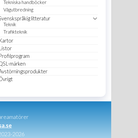
Tekniska handböcker
Vågutbredning
Svenskspråkig litteratur
Teknik
Trafikteknik
Kartor
Listor
Profilprogram
QSL-märken
Avstörningsprodukter
Övrigt
areamatörer
sa.se
2023-2026