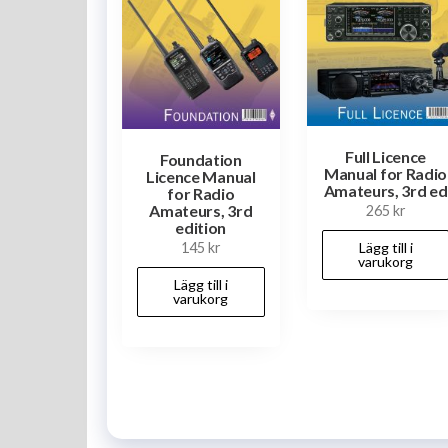
Full Licence
Foundation
Manual for Radio
Licence Manual
Amateurs, 3rd ed
for Radio
Amateurs, 3rd
265
kr
edition
145
kr
Lägg till i
varukorg
Lägg till i
varukorg