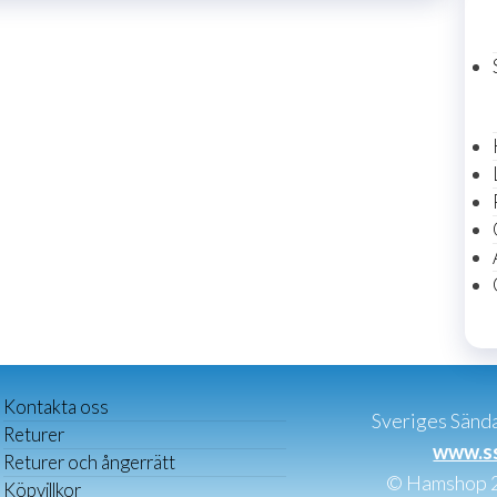
Kontakta oss
Sveriges Sänd
Returer
www.s
Returer och ångerrätt
© Hamshop 
Köpvillkor