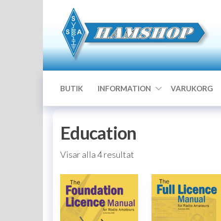
Hoppa
till
innehållet
BUTIK
INFORMATION
VARUKORG
Education
Sortera
Visar alla 4 resultat
efter
popularitet