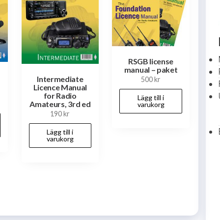
RSGB license
manual – paket
Intermediate
500
kr
Licence Manual
for Radio
Lägg till i
Amateurs, 3rd ed
varukorg
190
kr
Lägg till i
varukorg