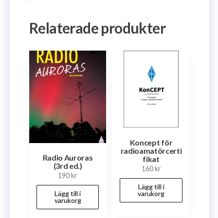
Relaterade produkter
Koncept för
radioamatörcerti
Radio Auroras
fikat
(3rd ed.)
160
kr
190
kr
Lägg till i
varukorg
Lägg till i
varukorg