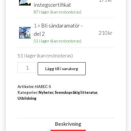
instegscertifikat
87 i lager (kan restnoteras)
1 ×
Bli sändaramatör -
210
kr
del 2
51 i lager (kan restnoteras)
51 i lager (kan restnoteras)
Lilla
Lägg till i varukorg
HAREC-
paketet
Artikelnr:
HAREC-S
mängd
Kategorier:
Nyheter
,
Svenskspråkig litteratur
,
Utbildning
Beskrivning