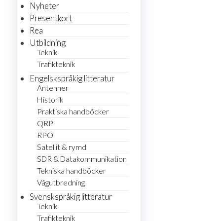
Nyheter
Presentkort
Rea
Utbildning
Teknik
Trafikteknik
Engelskspråkig litteratur
Antenner
Historik
Praktiska handböcker
QRP
RPO
Satellit & rymd
SDR & Datakommunikation
Tekniska handböcker
Vågutbredning
Svenskspråkig litteratur
Teknik
Trafikteknik