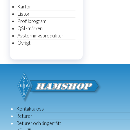
Kartor
Listor
Profilprogram
QSL-märken
Avstörningsprodukter
Övrigt
Kontakta oss
Returer
Returer och ångerrätt