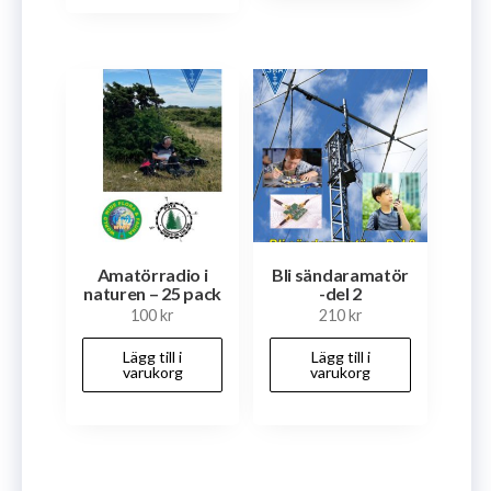
Amatörradio i
Bli sändaramatör
naturen – 25 pack
-del 2
100
kr
210
kr
Lägg till i
Lägg till i
varukorg
varukorg