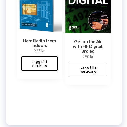
Ham Radio from
Get on the Air
Indoors
with HF Digital,
3rd ed
225
kr
290
kr
Lägg till i
varukorg
Lägg till i
varukorg