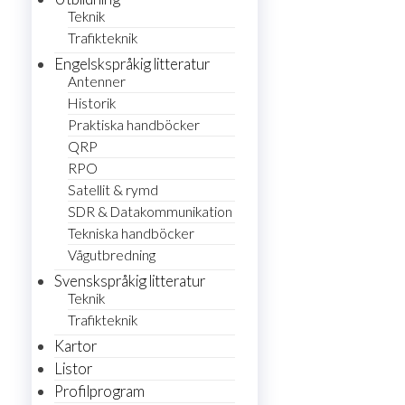
Teknik
Trafikteknik
Engelskspråkig litteratur
Antenner
Historik
Praktiska handböcker
QRP
RPO
Satellit & rymd
SDR & Datakommunikation
Tekniska handböcker
Vågutbredning
Svenskspråkig litteratur
Teknik
Trafikteknik
Kartor
Listor
Profilprogram