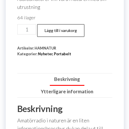
utrustning
64 i lager
Amatörradio
Lägg till i varukorg
i
naturen
Artikelnr:
HAMNATUR
mängd
Kategorier:
Nyheter
,
Portabelt
Beskrivning
Ytterligare information
Beskrivning
Amatörradio i naturen är en liten
informationsbroschyr du kan dela ut till