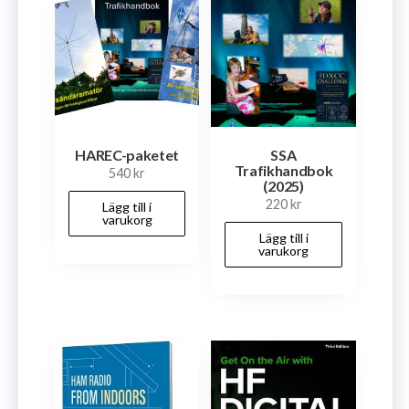
HAREC-paketet
SSA
Trafikhandbok
540
kr
(2025)
220
kr
Lägg till i
varukorg
Lägg till i
varukorg