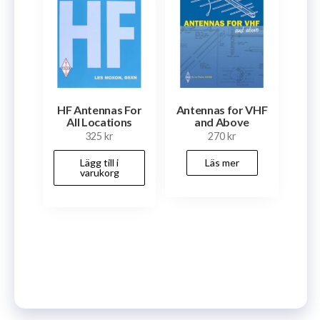
HF Antennas For
Antennas for VHF
All Locations
and Above
325
kr
270
kr
Lägg till i
Läs mer
varukorg