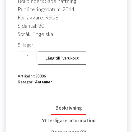
Bokbinderi: Sadelhäftning
Publiceringsdatum: 2014
Förläggare: RSGB
Sidantal: 80
Språk: Engelska
5 i lager
An
Lägg till i varukorg
Introduction
to
Artikelnr:
93006
Antenna
Kategori:
Antenner
Modeling
mängd
Beskrivning
Ytterligare information