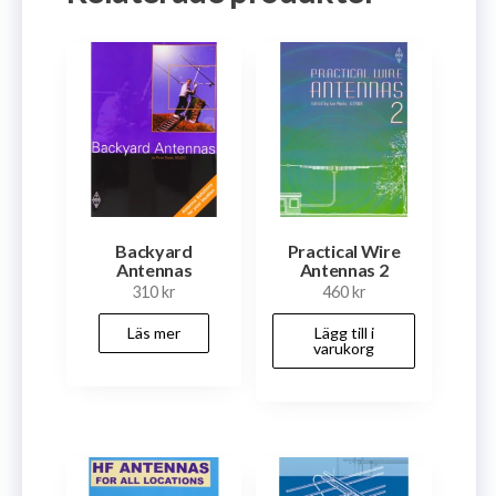
Backyard
Practical Wire
Antennas
Antennas 2
310
kr
460
kr
Läs mer
Lägg till i
varukorg