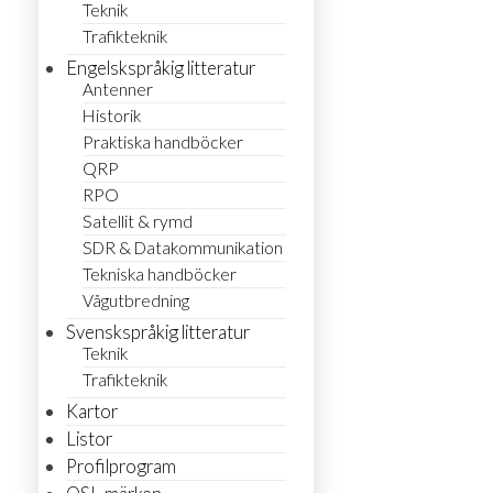
Teknik
Trafikteknik
Engelskspråkig litteratur
Antenner
Historik
Praktiska handböcker
QRP
RPO
Satellit & rymd
SDR & Datakommunikation
Tekniska handböcker
Vågutbredning
Svenskspråkig litteratur
Teknik
Trafikteknik
Kartor
Listor
Profilprogram