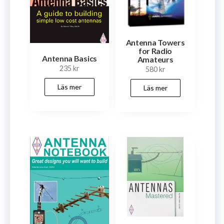
Antenna Towers
for Radio
Antenna Basics
Amateurs
235
kr
580
kr
Läs mer
Läs mer