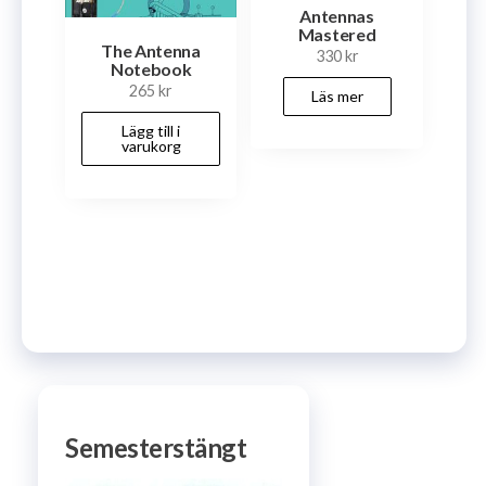
Antennas
Mastered
The Antenna
330
kr
Notebook
265
kr
Läs mer
Lägg till i
varukorg
Semesterstängt