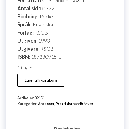
Författare:
Les Moxon, G6XN
Antal sidor:
322
Bindning:
Pocket
Språk:
Engelska
Förlag:
RSGB
Utgiven:
1993
Utgivare:
RSGB
ISBN:
187230915-1
1 i lager
HF
Lägg till i varukorg
Antennas
For
Artikelnr:
09151
All
Kategorier:
Antenner
,
Praktiska handböcker
Locations
mängd
Beskrivning