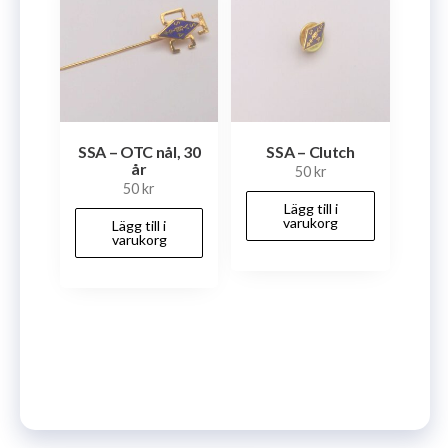
SSA – OTC nål, 30
SSA – Clutch
år
50
kr
50
kr
Lägg till i
varukorg
Lägg till i
varukorg