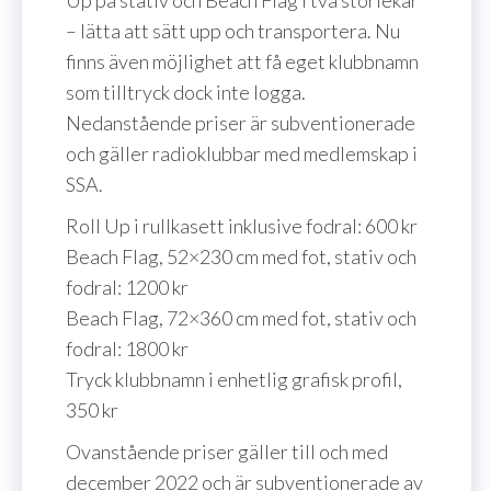
Up på stativ och Beach Flag i två storlekar
– lätta att sätt upp och transportera. Nu
finns även möjlighet att få eget klubbnamn
som tilltryck dock inte logga.
Nedanstående priser är subventionerade
och gäller radioklubbar med medlemskap i
SSA.
Roll Up i rullkasett inklusive fodral: 600 kr
Beach Flag, 52×230 cm med fot, stativ och
fodral: 1200 kr
Beach Flag, 72×360 cm med fot, stativ och
fodral: 1800 kr
Tryck klubbnamn i enhetlig grafisk profil,
350 kr
Ovanstående priser gäller till och med
december 2022 och är subventionerade av