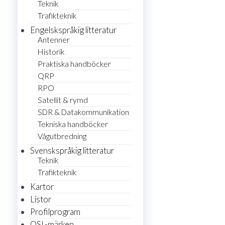
Teknik
Trafikteknik
Engelskspråkig litteratur
Antenner
Historik
Praktiska handböcker
QRP
RPO
Satellit & rymd
SDR & Datakommunikation
Tekniska handböcker
Vågutbredning
Svenskspråkig litteratur
Teknik
Trafikteknik
Kartor
Listor
Profilprogram
QSL-märken