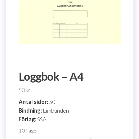
Loggbok – A4
50
kr
Antal sidor:
50
Bindning:
Limbunden
Förlag:
SSA
10 i lager