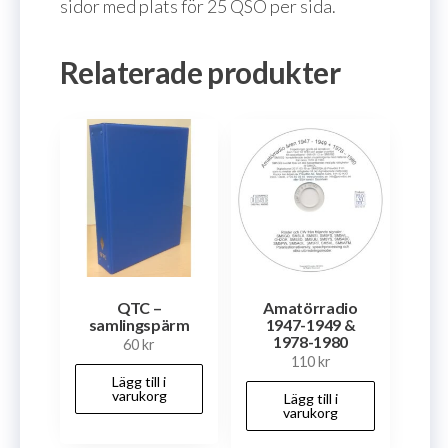
sidor med plats för 25 QSO per sida.
Relaterade produkter
QTC –
Amatörradio
samlingspärm
1947-1949 &
1978-1980
60
kr
110
kr
Lägg till i
varukorg
Lägg till i
varukorg