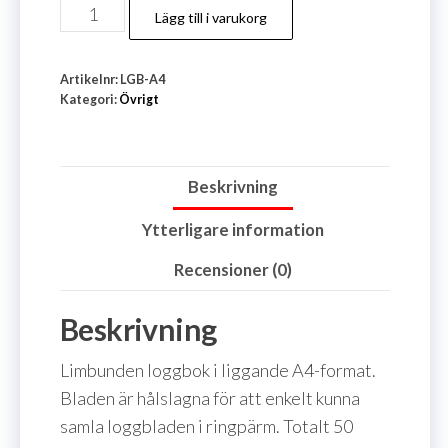
Loggbok
Lägg till i varukorg
-
A4
Artikelnr:
LGB-A4
mängd
Kategori:
Övrigt
Beskrivning
Ytterligare information
Recensioner (0)
Beskrivning
Limbunden loggbok i liggande A4-format.
Bladen är hålslagna för att enkelt kunna
samla loggbladen i ringpärm. Totalt 50