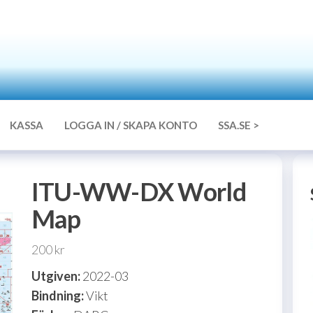
SSA
Försäljningsdetaljen
Hamshop
KASSA
LOGGA IN / SKAPA KONTO
SSA.SE >
ITU-WW-DX World
Map
200
kr
Utgiven:
2022-03
Bindning:
Vikt