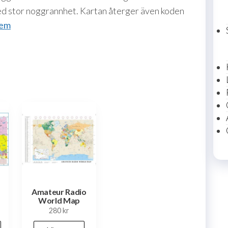
med stor noggrannhet. Kartan återger även koden
tem
Amateur Radio
World Map
280
kr