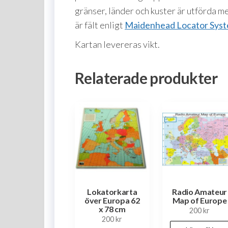
gränser, länder och kuster är utförda 
är fält enligt
Maidenhead Locator Sys
Kartan levereras vikt.
Relaterade produkter
Lokatorkarta
Radio Amateur
över Europa 62
Map of Europe
x 78 cm
200
kr
200
kr