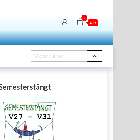
0
0 kr
Sök
Sök
efter:
Semesterstängt