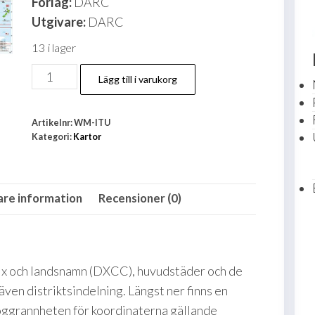
Förlag:
DARC
Utgivare:
DARC
13 i lager
ITU-
Lägg till i varukorg
WW-
DX
Artikelnr:
WM-ITU
World
Kategori:
Kartor
Map
mängd
are information
Recensioner (0)
efix och landsnamn (DXCC), huvudstäder och de
även distriktsindelning. Längst ner finns en
 Noggrannheten för koordinaterna gällande