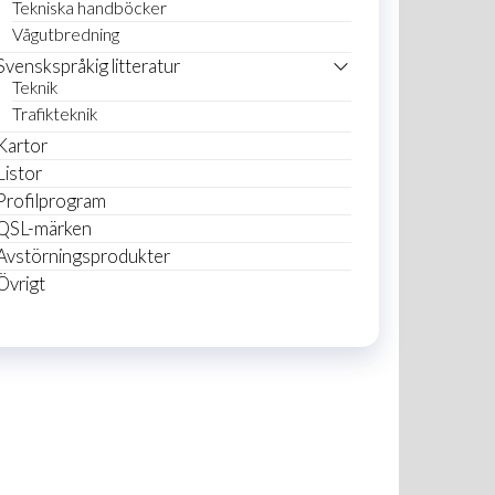
Tekniska handböcker
Vågutbredning
Svenskspråkig litteratur
Teknik
Trafikteknik
Kartor
Listor
Profilprogram
QSL-märken
Avstörningsprodukter
Övrigt